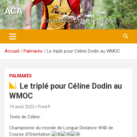
Aller
ACA
au
contenu
Club de course d'orientation d'Aix en Provence
Accueil
Palmarès
Le triplé pour Céline Dodin au WMOC
PALMARÈS
Le triplé pour Céline Dodin au
WMOC
19 août 2023
Fred P.
Texte de Céline :
Championne du monde de Longue Distance W40 de
Course d’Orientation