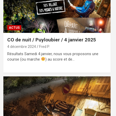
ACTUS
CO de nuit / Puyloubier / 4 janvier 2025
4 décembre 2024
Fred P.
Résultats Samedi 4 janvier, nous vous proposons une
course (ou marche
) au score et de…